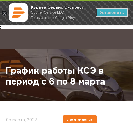
Курьер Сервис Экспресс
Установить
Courier Service LLC
Бесплатно - в Google Play
Главная
О компании
Новости
График работы КСЭ в период с 6 п
;
График работы КСЭ в
период с 6 по 8 марта
уведомления
05 марта, 2022