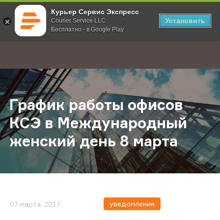
Курьер Сервис Экспресс
Установить
Courier Service LLC
Бесплатно - в Google Play
Главная
О компании
Новости
График работы офисов КСЭ в Меж
;
График работы офисов
КСЭ в Международный
женский день 8 марта
уведомления
07 марта, 2017