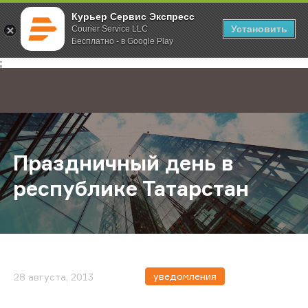
Курьер Сервис Экспресс
Установить
Courier Service LLC
Бесплатно - в Google Play
Главная
О компании
Новости
Праздничный день в республике Т
;
Праздничный день в
республике Татарстан
уведомления
28 августа, 2013