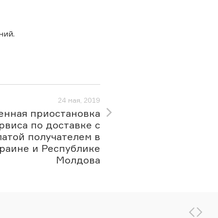
ний.
24 мая, 2019
енная приостановка
рвиса по доставке с
латой получателем в
раине и Республике
Молдова