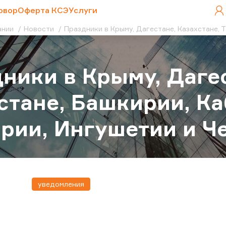
овор
Оферта КСЭ
Услуги
ании
Новости
Праздники в Крыму, Дагестане, Казахстане, 
ники в Крыму, Дагес
стане, Башкирии, К
рии, Ингушетии и Ч
уведомления