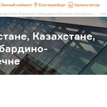
Личный кабинет
Екатеринбург
Калькулятор
Татарстане, Башкирии, Кабардино-Балкарии, Ингушетии и Чечне
тане, Казахстане,
абардино-
ечне