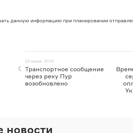
вать данную информацию при планировании отправле
10 июня, 2019
Транспортное сообщение
Врем
через реку Пур
се
возобновлено
оп
Ук
е новости