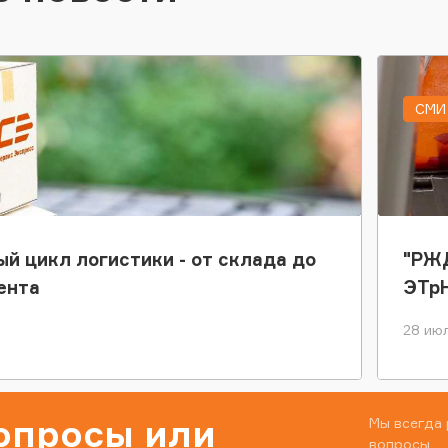
СМИ 
ый цикл логистики - от склада до
"РЖД
ента
ЭТр
28 июл
вопросы или
Мы всегда 
вопросы.