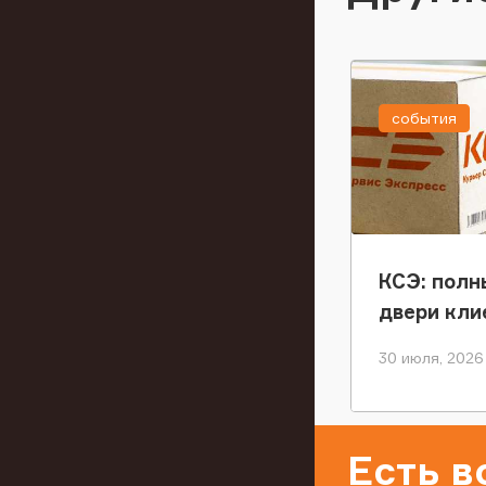
события
КСЭ: полн
двери кли
30 июля, 2026
Есть 