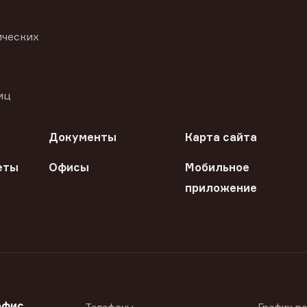
ических
иц
Документы
Карта сайта
еты
Офисы
Мобильное
приложение
офис
Телефоны
График р