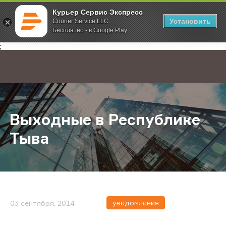
Курьер Сервис Экспресс
Установить
Courier Service LLC
Бесплатно - в Google Play
Главная
О компании
Новости
Выходные в Республике Тыва
;
Выходные в Республике
Тыва
уведомления
03 сентября, 2014