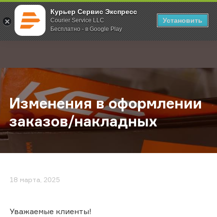
Курьер Сервис Экспресс
Установить
Courier Service LLC
Бесплатно - в Google Play
Главная
О компании
Новости
Изменения в оформлении заказов
;
Изменения в оформлении
заказов/накладных
18 марта, 2025
Уважаемые клиенты!