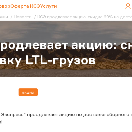
овор
Оферта КСЭ
Услуги
ании
Новости
КСЭ продлевает акцию: скидка 60% на доста
родлевает акцию: с
вку LTL-грузов
акции
 Экспресс" проодлевает акцию по доставке сборного г
а!