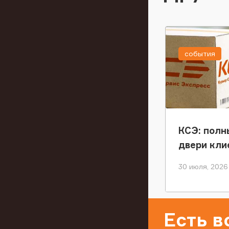
события
КСЭ: полн
двери кли
30 июля, 2026
Есть 