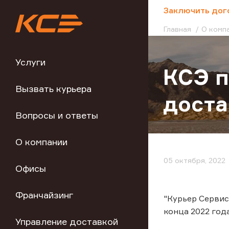
;
Заключить дог
Главная
О комп
Услуги
КСЭ п
Вызвать курьера
доста
Вопросы и ответы
О компании
05 октября, 2022
Офисы
Франчайзинг
"Курьер Сервис
конца 2022 год
Управление доставкой