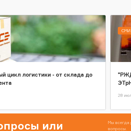
СМИ 
ый цикл логистики - от склада до
"РЖД
ента
ЭТр
28 июл
вопросы или
Мы всегда 
вопросы.