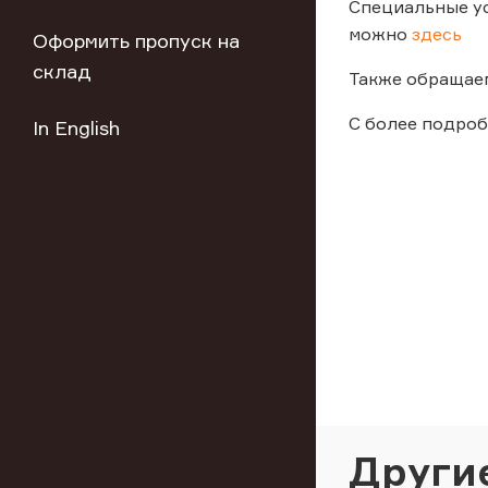
Специальные ус
можно
здесь
Оформить пропуск на
склад
Также обращаем
С более подро
In English
Други