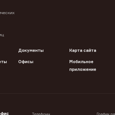
ических
иц
Документы
Карта сайта
еты
Офисы
Мобильное
приложение
офис
Телефоны
График р