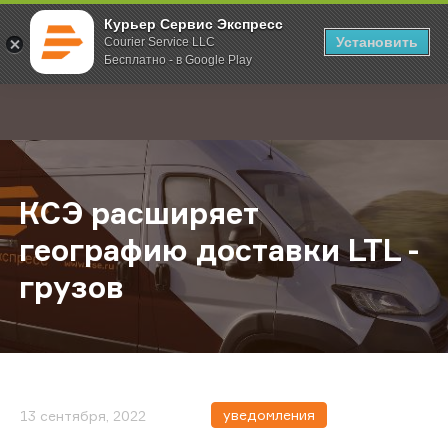
Курьер Сервис Экспресс
Установить
Courier Service LLC
Бесплатно - в Google Play
Главная
О компании
Новости
КСЭ расширяет географию доставк
;
КСЭ расширяет
географию доставки LTL -
грузов
уведомления
13 сентября, 2022