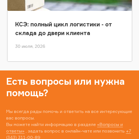
КСЭ: полный цикл логистики - от
склада до двери клиента
30 июля, 2026
Есть вопросы или нужна
помощь?
Мы всегда рады помочь и ответить на все интересующие
вас вопросы.
Вы можете найти информацию в разделе
«Вопросы и
ответы»
, задать вопрос в онлайн-чате или позвонить
+7
(343) 311-00-89