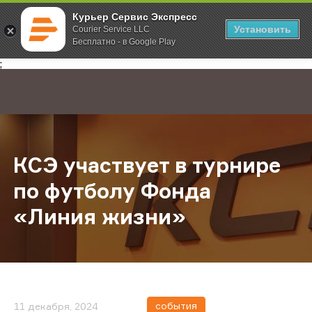
Курьер Сервис Экспресс
Установить
Courier Service LLC
Бесплатно - в Google Play
Главная
О компании
Новости
КСЭ участвует в турнире по футб
;
КСЭ участвует в турнире
по футболу Фонда
«Линия жизни»
события
11 декабря, 2024