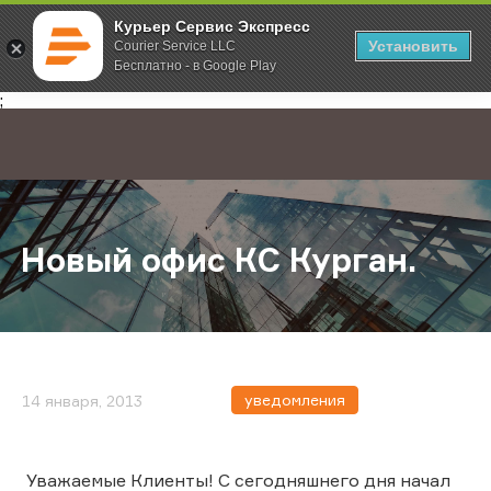
Курьер Сервис Экспресс
Установить
Courier Service LLC
Бесплатно - в Google Play
Главная
О компании
Новости
Новый офис КС Курган.
;
Новый офис КС Курган.
уведомления
14 января, 2013
Уважаемые Клиенты! С сегодняшнего дня начал