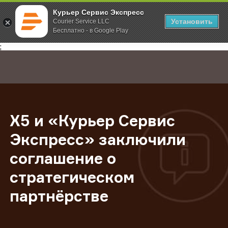
Курьер Сервис Экспресс
Установить
Courier Service LLC
Бесплатно - в Google Play
Главная
О компании
Новости
X5 и «Курьер Сервис Экспресс» з
;
X5 и «Курьер Сервис
Экспресс» заключили
соглашение о
стратегическом
партнёрстве