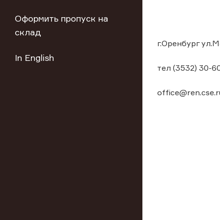
Оформить пропуск на
склад
г.Оренбург ул.
In English
тел (3532) 30-6
office@ren.cse.r