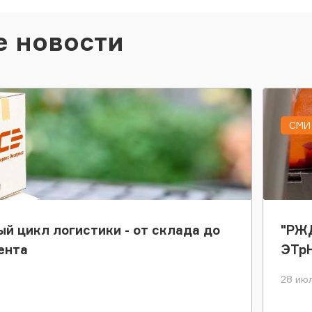
е новости
СМИ 
ый цикл логистики - от склада до
"РЖД
ента
ЭТр
28 июл