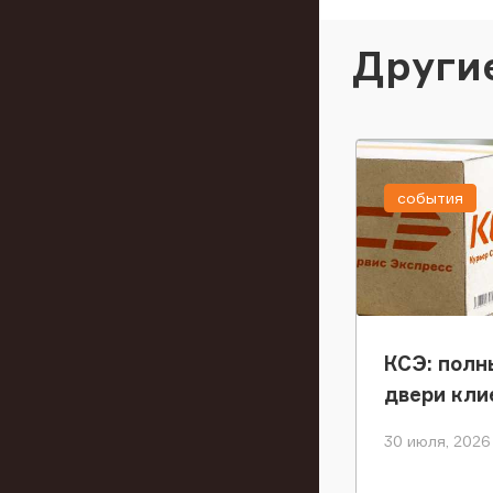
Други
события
КСЭ: полн
двери кли
30 июля, 2026