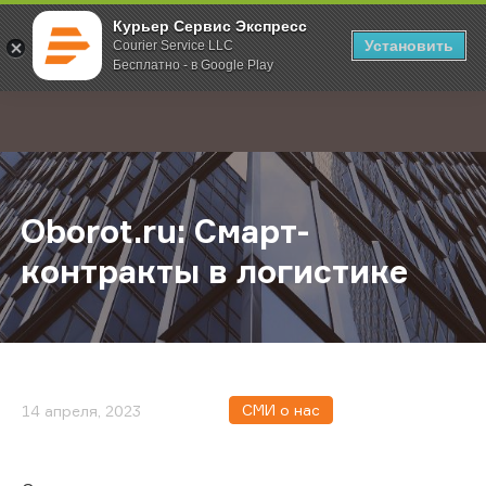
Курьер Сервис Экспресс
Установить
Courier Service LLC
Бесплатно - в Google Play
Главная
О компании
Новости
Oborot.ru: Смарт-контракты в лог
;
Oborot.ru: Смарт-
контракты в логистике
СМИ о нас
14 апреля, 2023