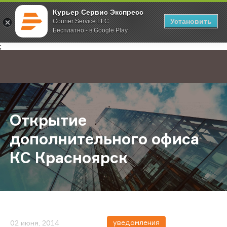
Курьер Сервис Экспресс
Установить
Courier Service LLC
Бесплатно - в Google Play
Главная
О компании
Новости
Открытие дополнительного офис
;
Открытие
дополнительного офиса
КС Красноярск
уведомления
02 июня, 2014