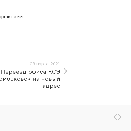
 прежними.
09 марта, 2021
Переезд офиса КСЭ
омосковск на новый
адрес