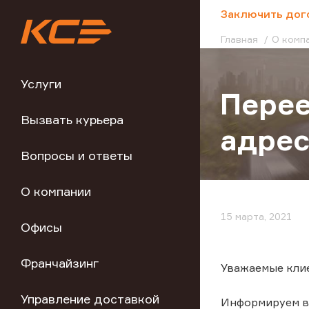
;
Заключить дог
Главная
О комп
Услуги
Перее
Вызвать курьера
адре
Вопросы и ответы
О компании
15 марта, 2021
Офисы
Франчайзинг
Уважаемые кли
Управление доставкой
Информируем вас