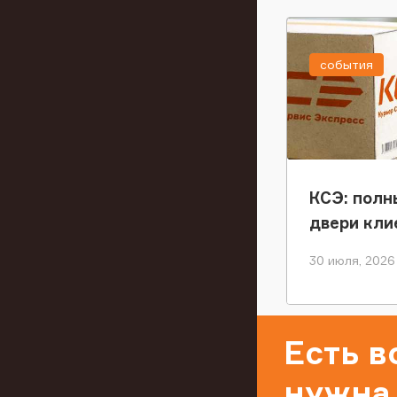
события
КСЭ: полн
двери кли
30 июля, 2026
Есть 
нужна