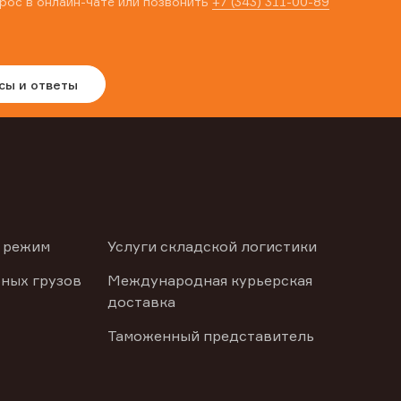
рос в онлайн-чате или позвонить
+7 (343) 311-00-89
сы и ответы
 режим
Услуги складской логистики
ных грузов
Международная курьерская
доставка
Таможенный представитель