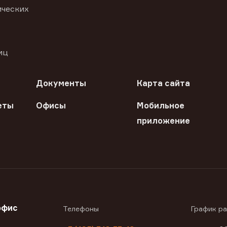
ических
иц
Документы
Карта сайта
еты
Офисы
Мобильное
приложение
офис
Телефоны
График р