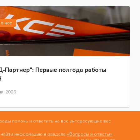
о нас
-Партнер": Первые полгода работы
Н
я, 2026
рады помочь и ответить на все интересующие вас
 найти информацию в разделе
«Вопросы и ответы»
,