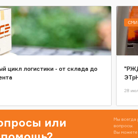
СМИ 
ый цикл логистики - от склада до
"РЖД
ента
ЭТр
28 июл
вопросы или
Мы всегда 
вопросы.
Вы можете
 помощь?