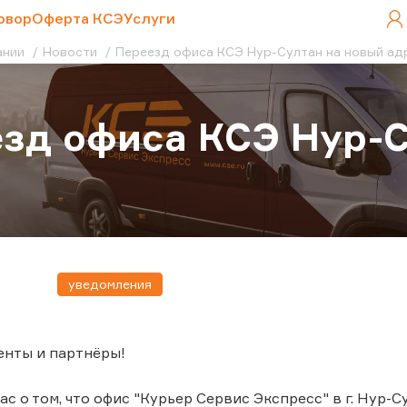
овор
Оферта КСЭ
Услуги
ании
Новости
Переезд офиса КСЭ Нур-Султан на новый ад
зд офиса КСЭ Нур-С
с
уведомления
енты и партнёры!
 о том, что офис "Курьер Сервис Экспресс" в г. Нур-С