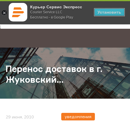
Курьер Сервис Экспресс
Установить
Courier Service LLC
Бесплатно - в Google Play
Главная
О компании
Новости
Перенос доставок в г. Жуковский..
;
Перенос доставок в г.
Жуковский...
уведомления
29 июня, 2010