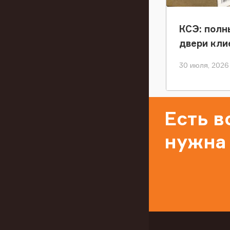
КСЭ: полн
двери кли
30 июля, 2026
Есть 
нужна