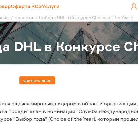
овор
Оферта КСЭ
Услуги
ании
Новости
Победа DHL в Конкурсе Choice of the Year
а DHL в Конкурсе Cho
уведомления
являющаяся мировым лидером в области организации 
тала победителем в номинации "Служба международно
рсе "Выбор года" (Choice of the Year), который прошел