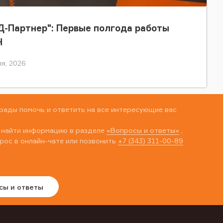
-Партнер": Первые полгода работы
Н
я, 2026
рады помочь и ответить на все интересующие вас
 найти информацию в разделе
«Вопросы и ответы»
,
рос в онлайн-чате или позвонить
+7 (343) 311-00-89
сы и ответы