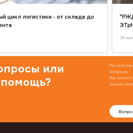
ый цикл логистики - от склада до
"РЖД
ента
ЭТр
28 июл
вопросы или
Мы всегда 
вопросы.
Вы можете
 помощь?
задать воп
Вопро