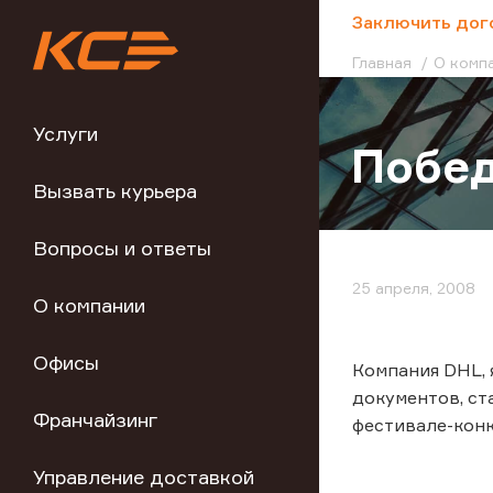
;
Заключить дог
Главная
О комп
Услуги
Побед
Вызвать курьера
Вопросы и ответы
25 апреля, 2008
О компании
Офисы
Компания DHL, 
документов, с
Франчайзинг
фестивале-конку
Управление доставкой