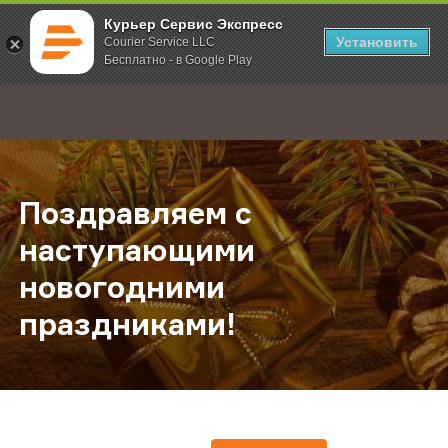
Курьер Сервис Экспресс
Установить
Courier Service LLC
Бесплатно - в Google Play
Главная
О компании
Новости
Поздравляем с наступающими нов
;
Поздравляем с
наступающими
новогодними
праздниками!