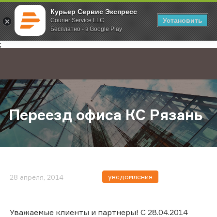
Курьер Сервис Экспресс
Установить
Courier Service LLC
Бесплатно - в Google Play
Главная
О компании
Новости
Переезд офиса КС Рязань
;
Переезд офиса КС Рязань
уведомления
28 апреля, 2014
Уважаемые клиенты и партнеры! С 28.04.2014