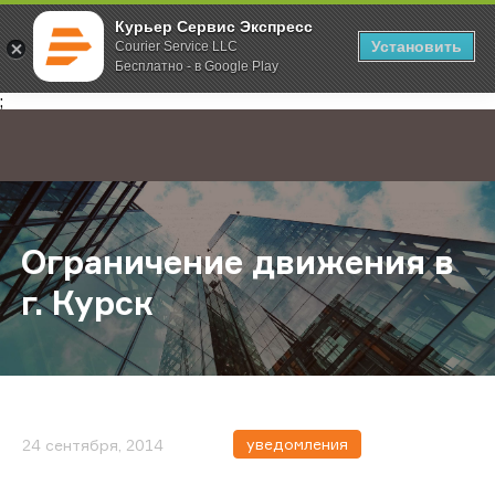
Курьер Сервис Экспресс
Установить
Courier Service LLC
Бесплатно - в Google Play
Главная
О компании
Новости
Ограничение движения в г. Курск
;
Ограничение движения в
г. Курск
уведомления
24 сентября, 2014