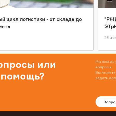
ый цикл логистики - от склада до
"РЖД
ента
ЭТр
28 июл
вопросы или
Мы всегда 
вопросы.
Вы можете
 помощь?
задать воп
Вопро