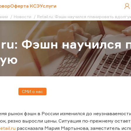
овор
Оферта КСЭ
Услуги
ании
Новости
Retail.ru: Фэшн научился планировать вдолгу
l.ru: Фэшн научился
гую
СМИ о нас
емя рынок фэшн в России изменился до неузнаваемости
ок, резко выросли цены. Cитуация по-прежнему остаетс
etail.ru
рассказала Мария Мартынова, заместитель исп