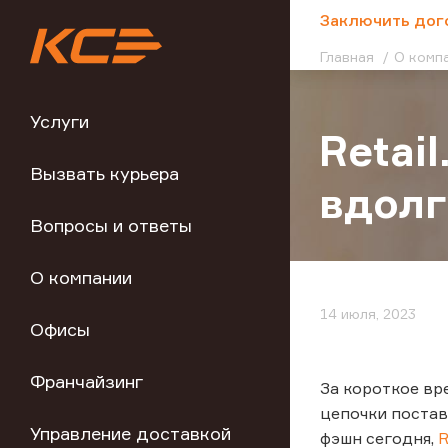
;
Заключить дог
Главная
О комп
Услуги
Retai
Вызвать курьера
вдол
Вопросы и ответы
О компании
14 июля, 2023
Офисы
Франчайзинг
За короткое вр
цепочки постав
Управление доставкой
фэшн сегодня,
R