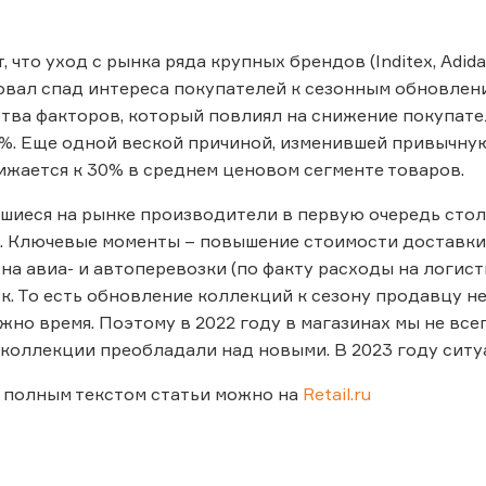
, что уход с рынка ряда крупных брендов (Inditex, Adid
ровал спад интереса покупателей к сезонным обновлени
тва факторов, который повлиял на снижение покупател
%. Еще одной веской причиной, изменившей привычную
жается к 30% в среднем ценовом сегменте товаров.
шиеся на рынке производители в первую очередь стол
 Ключевые моменты – повышение стоимости доставки 
на авиа- и автоперевозки (по факту расходы на логист
к. То есть обновление коллекций к сезону продавцу н
жно время. Поэтому в 2022 году в магазинах мы не вс
 коллекции преобладали над новыми. В 2023 году ситу
 полным текстом статьи можно на
Retail.ru