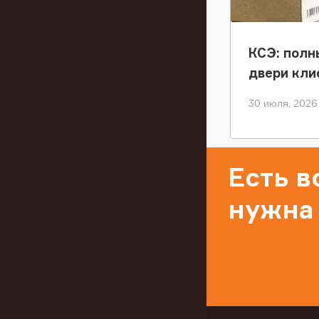
КСЭ: полн
двери кли
30 июля, 2026
Есть 
нужна