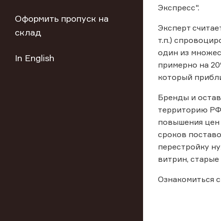
Экспресс".
Оформить пропуск на
Эксперт считает
склад
т.п.) спровоци
один из множес
In English
примерно на 20
который прибли
Бренды и остав
территорию РФ.
повышения цен 
сроков поставо
перестройку ну
витрин, старые
Ознакомиться с