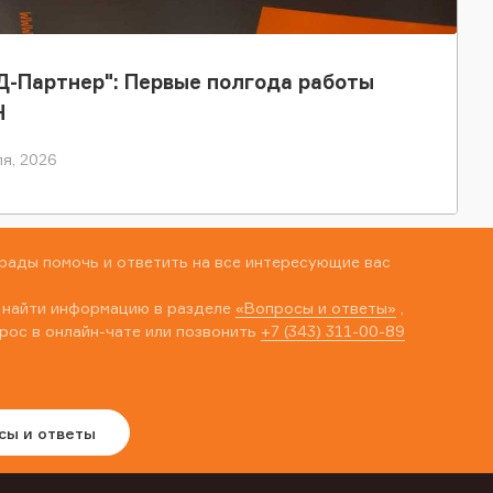
-Партнер": Первые полгода работы
Н
я, 2026
рады помочь и ответить на все интересующие вас
 найти информацию в разделе
«Вопросы и ответы»
,
рос в онлайн-чате или позвонить
+7 (343) 311-00-89
сы и ответы