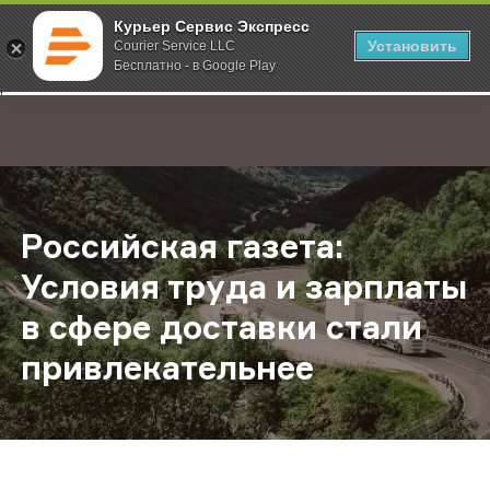
Курьер Сервис Экспресс
Установить
Courier Service LLC
Бесплатно - в Google Play
Главная
О компании
Новости
Российская газета: Условия труда
;
Российская газета:
Условия труда и зарплаты
в сфере доставки стали
привлекательнее