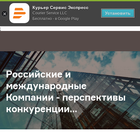
Курьер Сервис Экспресс
Установить
Courier Service LLC
Бесплатно - в Google Play
Главная
О компании
Новости
Российские и международные Комп
;
Российские и
международные
Компании - перспективы
конкуренции...