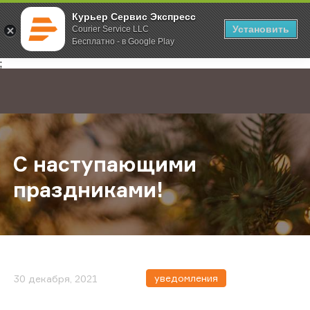
Курьер Сервис Экспресс
Установить
Courier Service LLC
Бесплатно - в Google Play
Главная
О компании
Новости
С наступающими праздниками!
;
С наступающими
праздниками!
уведомления
30 декабря, 2021