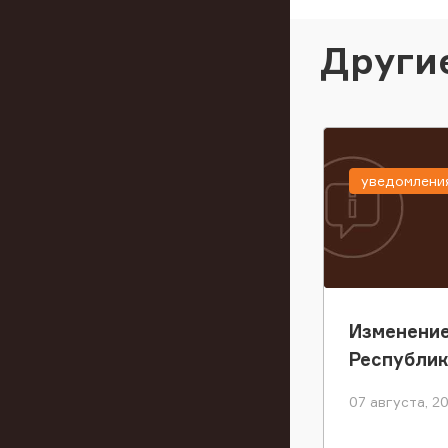
Други
уведомлени
Изменение
Республи
07 августа, 2