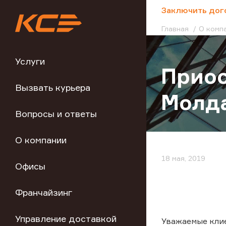
;
Заключить дог
Главная
О комп
Услуги
Приос
Вызвать курьера
Молд
Вопросы и ответы
О компании
18 мая, 2019
Офисы
Франчайзинг
Управление доставкой
Уважаемые кли