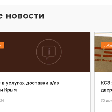
е новости
я
соб
 в услугах доставки в/из
КСЭ:
ки Крым
двер
026
30 июл