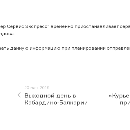
ер Сервис Экспресс" временно приостанавливает серв
лдова.
вать данную информацию при планировании отправле
20 мая, 2019
Выходной день в
«Курье
Кабардино-Балкарии
при