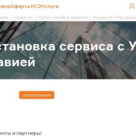
овор
Оферта КСЭ
Услуги
ании
Новости
Приостановка сервиса c Украиной и Молдав
тановка сервиса c 
авией
уведомления
енты и партнеры!