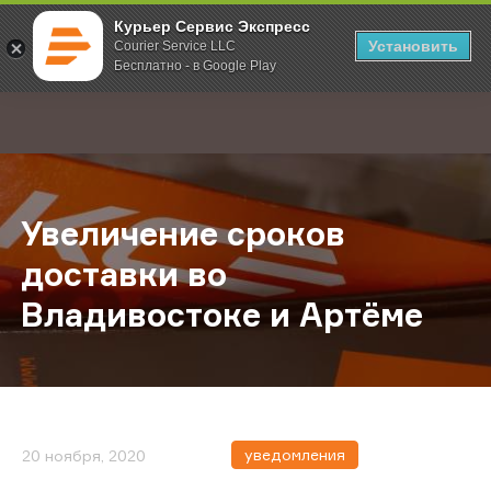
Курьер Сервис Экспресс
Установить
Courier Service LLC
Бесплатно - в Google Play
Главная
О компании
Новости
Увеличение сроков доставки во В
;
Увеличение сроков
доставки во
Владивостоке и Артёме
уведомления
20 ноября, 2020