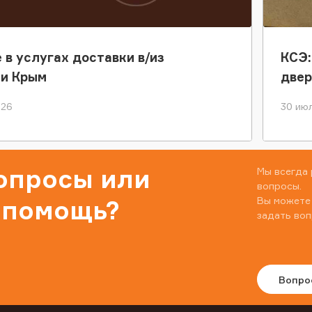
 в услугах доставки в/из
КСЭ:
ки Крым
двер
026
30 июл
вопросы или
Мы всегда 
вопросы.
Вы можете
 помощь?
задать воп
Вопро