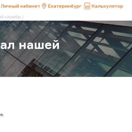
Личный кабинет
Екатеринбург
Калькулятор
ой службы
иал нашей
е.