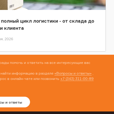
 полный цикл логистики - от склада до
и клиента
я, 2026
рады помочь и ответить на все интересующие вас
 найти информацию в разделе
«Вопросы и ответы»
,
рос в онлайн-чате или позвонить
+7 (343) 311-00-89
сы и ответы