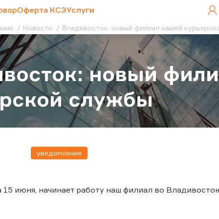
овор
Оферта КСЭ
Услуги
ании
Новости
Владивосток: новый филиал нашей курьерск
восток: новый фил
ерской службы
уведомления
 15 июня, начинает работу наш филиал во Владивосток