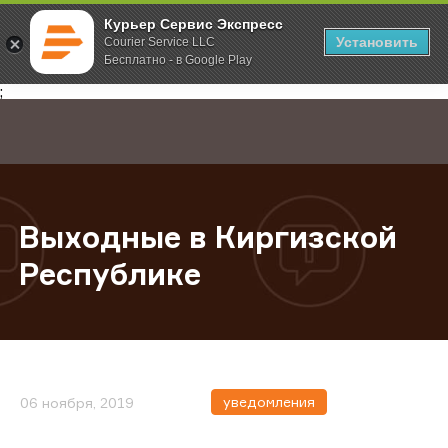
Курьер Сервис Экспресс
Установить
Courier Service LLC
Бесплатно - в Google Play
Главная
О компании
Новости
Выходные в Киргизской Республ
;
Выходные в Киргизской
Республике
уведомления
06 ноября, 2019