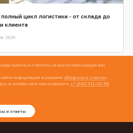
 полный цикл логистики - от склада до
и клиента
я, 2026
рады помочь и ответить на все интересующие вас
 найти информацию в разделе
«Вопросы и ответы»
,
рос в онлайн-чате или позвонить
+7 (343) 311-00-89
сы и ответы