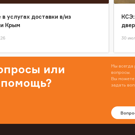
 в услугах доставки в/из
КСЭ:
ки Крым
двер
026
30 июл
вопросы или
Мы всегда 
вопросы.
Вы можете
 помощь?
задать воп
Вопро