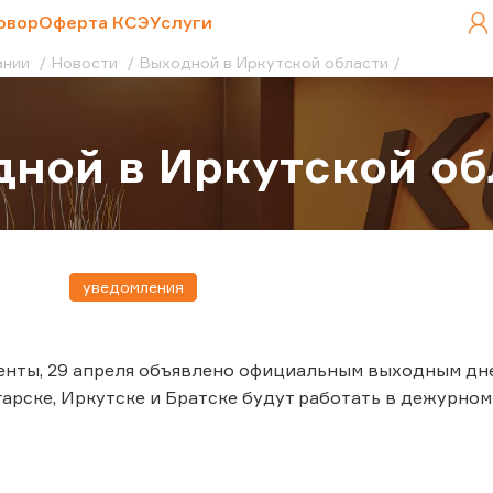
овор
Оферта КСЭ
Услуги
ании
Новости
Выходной в Иркутской области
ной в Иркутской об
уведомления
нты, 29 апреля объявлено официальным выходным дне
гарске, Иркутске и Братске будут работать в дежурном