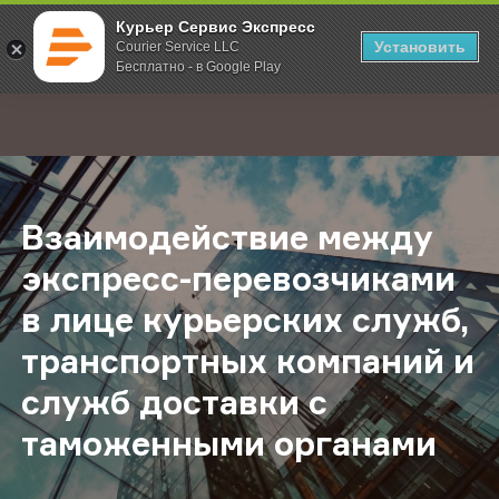
Курьер Сервис Экспресс
Установить
Courier Service LLC
Бесплатно - в Google Play
Главная
О компании
Новости
Взаимодействие между экспресс-
;
Взаимодействие между
экспресс-перевозчиками
в лице курьерских служб,
транспортных компаний и
служб доставки с
таможенными органами