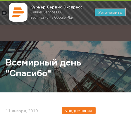
Курьер Сервис Экспресс
Установить
Courier Service LLC
Бесплатно - в Google Play
Главная
О компании
Новости
Всемирный день "Спасибо"
;
Всемирный день
"Спасибо"
уведомления
11 января, 2019