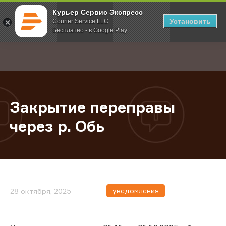
Курьер Сервис Экспресс
Установить
Courier Service LLC
Бесплатно - в Google Play
Главная
О компании
Новости
Закрытие переправы через р. Обь
;
Закрытие переправы
через р. Обь
уведомления
28 октября, 2025