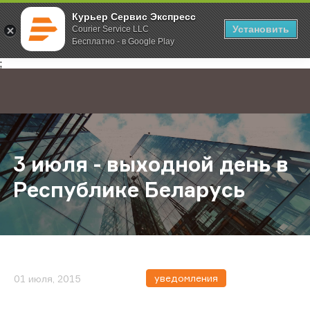
Курьер Сервис Экспресс
Установить
Courier Service LLC
Бесплатно - в Google Play
Главная
О компании
Новости
3 июля - выходной день в Респуб
;
3 июля - выходной день в
Республике Беларусь
уведомления
01 июля, 2015