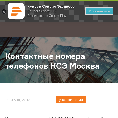
Курьер Сервис Экспресс
Установить
Courier Service LLC
Бесплатно - в Google Play
Главная
О компании
Новости
Контактные номера телефонов К
;
Контактные номера
телефонов КСЭ Москва
уведомления
20 июня, 2013