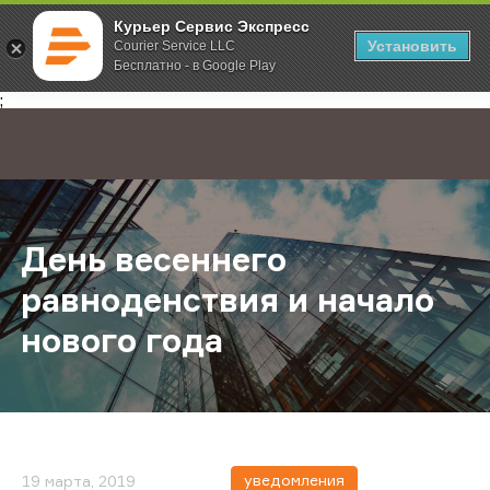
Курьер Сервис Экспресс
Установить
Courier Service LLC
Бесплатно - в Google Play
Главная
О компании
Новости
День весеннего равноденствия и 
;
День весеннего
равноденствия и начало
нового года
уведомления
19 марта, 2019