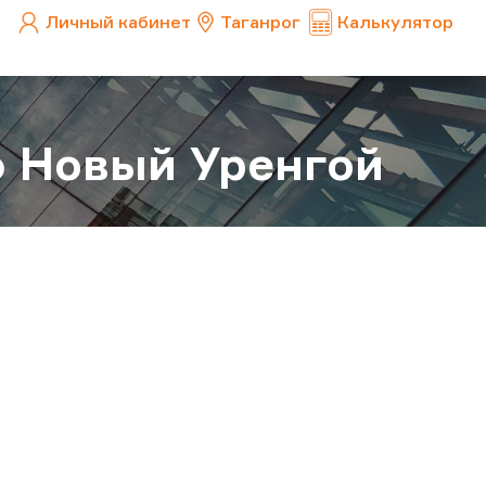
Личный кабинет
Таганрог
Калькулятор
ю Новый Уренгой