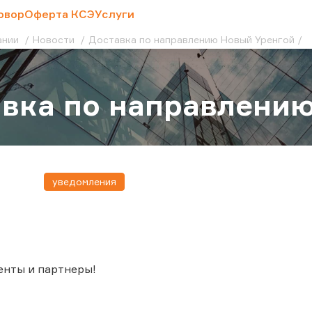
овор
Оферта КСЭ
Услуги
ании
Новости
Доставка по направлению Новый Уренгой
вка по направлени
уведомления
енты и партнеры!