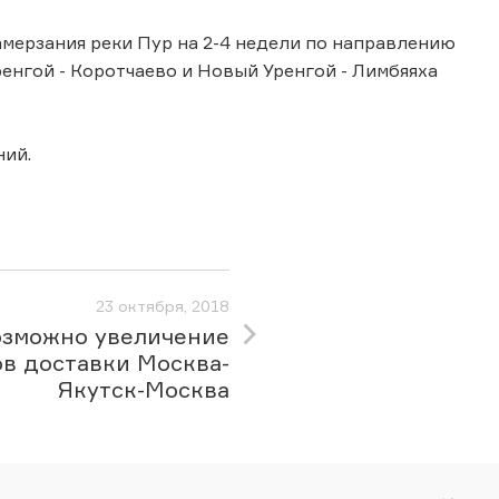
амерзания реки Пур на 2-4 недели по направлению
ренгой - Коротчаево и Новый Уренгой - Лимбяяха
ний.
23 октября, 2018
озможно увеличение
ов доставки Москва-
Якутск-Москва