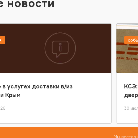
е новости
я
соб
 в услугах доставки в/из
КСЭ:
ки Крым
двер
026
30 июл
Мы всегда 