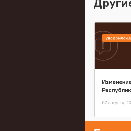
Други
уведомлени
Изменение
Республи
07 августа, 2