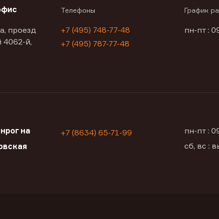
офис
Телефоны
График р
а, проезд
+7 (495) 748-77-48
пн-пт : 0
 4062-й,
+7 (495) 787-77-48
нрог на
пн-пт : 
+7 (8634) 65-71-99
сб, вс :
овская