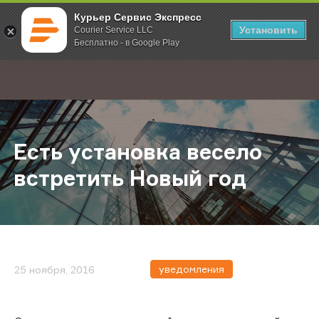
Курьер Сервис Экспресс
Установить
Courier Service LLC
Бесплатно - в Google Play
Главная
О компании
Новости
Есть установка весело встретить
;
Есть установка весело
встретить Новый год
уведомления
25 ноября, 2016