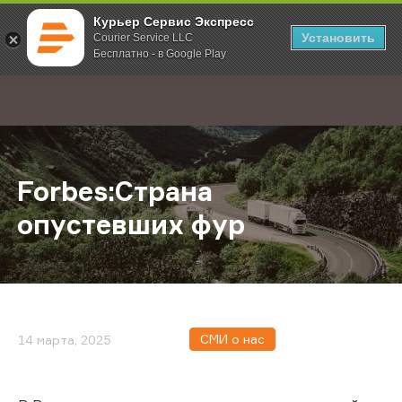
Курьер Сервис Экспресс
Установить
Courier Service LLC
Бесплатно - в Google Play
Главная
О компании
Новости
Forbes:Страна опустевших фур
;
Forbes:Страна
опустевших фур
СМИ о нас
14 марта, 2025