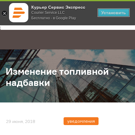
Курьер Сервис Экспресс
Установить
Courier Service LLC
Бесплатно - в Google Play
Главная
О компании
Новости
Изменение топливной надбавки
;
Изменение топливной
надбавки
уведомления
29 июня, 2018