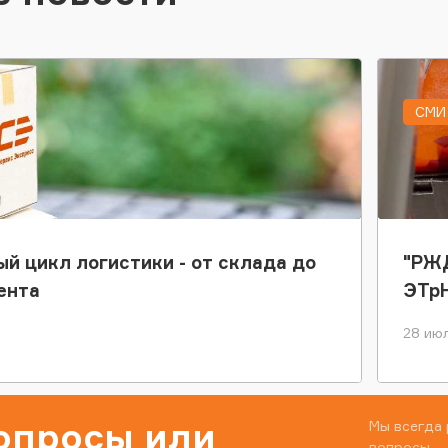
СМИ 
ый цикл логистики - от склада до
"РЖД
ента
ЭТр
28 июл
вопросы или
Мы всегда 
вопросы.