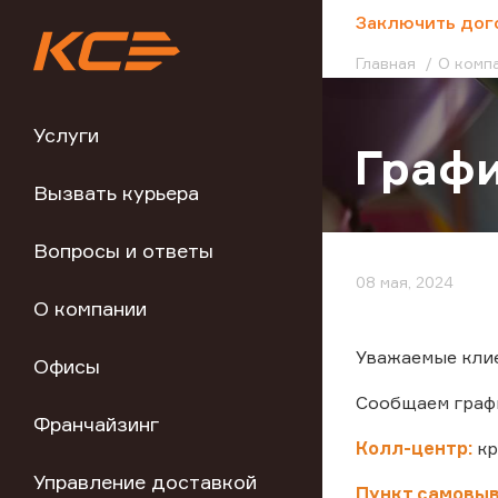
;
Заключить дог
Главная
О комп
Услуги
Графи
Вызвать курьера
Вопросы и ответы
08 мая, 2024
О компании
Уважаемые клие
Офисы
Сообщаем графи
Франчайзинг
Колл-центр:
кр
Управление доставкой
Пункт самовыв