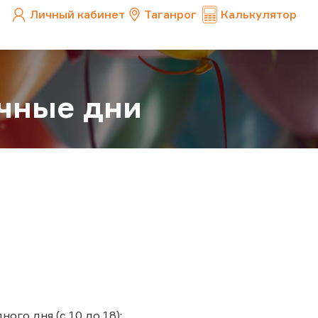
Личный кабинет
Таганрог
Калькулятор
чные дни
ого дня (с 10 до 18);