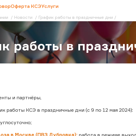
овор
Оферта КСЭ
Услуги
ании
Новости
График работы в праздничные дни
к работы в праздни
нты и партнёры,
к работы КСЭ в праздничные дни (с 9 по 12 мая 2024):
углосуточно;
оза в Москве (ПВЗ Дубровка):
работа в режиме выходн