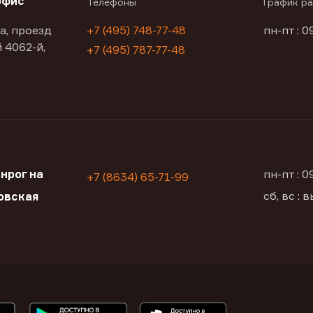
офис
Телефоны
График р
а, проезд
+7 (495) 748-77-48
пн-пт : 0
 4062-й,
+7 (495) 787-77-48
нрог на
пн-пт : 
+7 (8634) 65-71-99
сб, вс :
овская