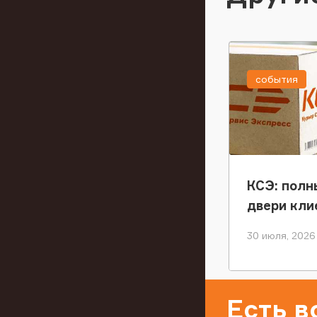
события
КСЭ: полн
двери кли
30 июля, 2026
Есть 