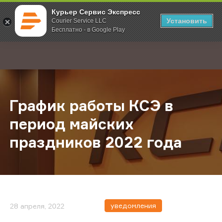
Курьер Сервис Экспресс
Установить
Courier Service LLC
Бесплатно - в Google Play
Главная
О компании
Новости
График работы КСЭ в период майс
;
График работы КСЭ в
период майских
праздников 2022 года
уведомления
28 апреля, 2022