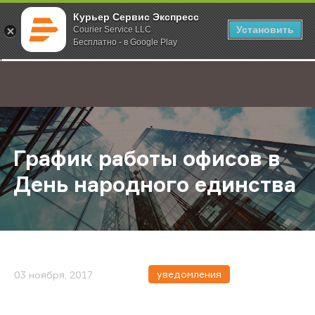
Курьер Сервис Экспресс
Установить
Courier Service LLC
Бесплатно - в Google Play
Главная
О компании
Новости
График работы офисов в День на
;
График работы офисов в
День народного единства
уведомления
03 ноября, 2017