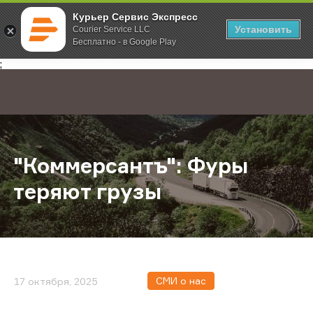
Курьер Сервис Экспресс
Установить
Courier Service LLC
Бесплатно - в Google Play
Главная
О компании
Новости
"Коммерсантъ": Фуры теряют груз
;
"Коммерсантъ": Фуры
теряют грузы
СМИ о нас
17 октября, 2025