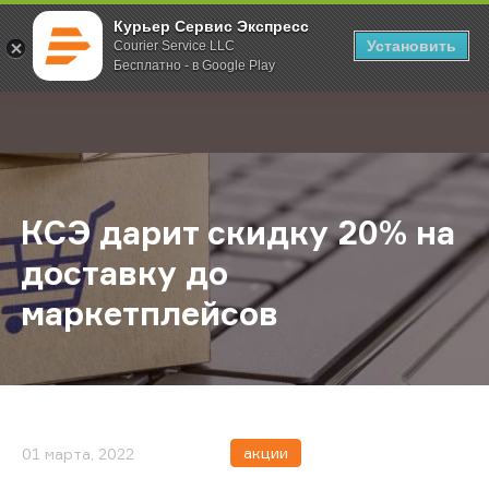
Курьер Сервис Экспресс
Установить
Courier Service LLC
Бесплатно - в Google Play
Главная
О компании
Новости
КСЭ дарит скидку 20% на доставк
;
КСЭ дарит скидку 20% на
доставку до
маркетплейсов
акции
01 марта, 2022