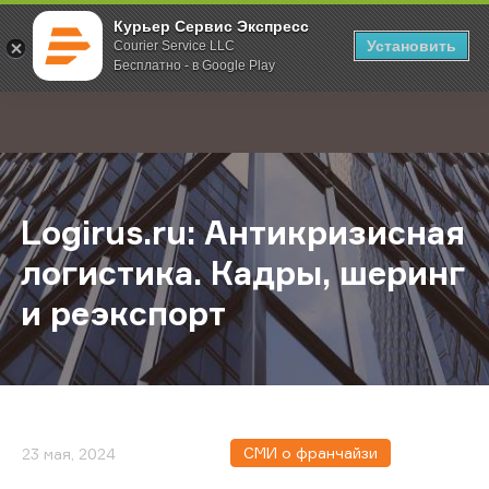
Курьер Сервис Экспресс
Установить
Courier Service LLC
Бесплатно - в Google Play
Главная
О компании
Новости
Logirus.ru: Антикризисная логист
;
Logirus.ru: Антикризисная
логистика. Кадры, шеринг
и реэкспорт
СМИ о франчайзи
23 мая, 2024