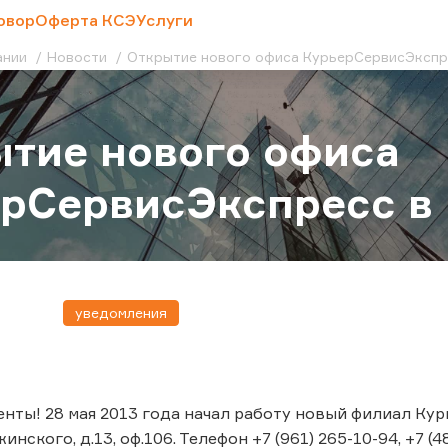
овор
Оферта КСЭ
Услуги
ании
Новости
Открытие нового офиса КурьерСервисЭкспре
тие нового офиса
рСервисЭкспресс в 
уведомления
нты! 28 мая 2013 года начал работу новый филиал Кур
инского, д.13, оф.106. Телефон +7 (961) 265-10-94, +7 (4