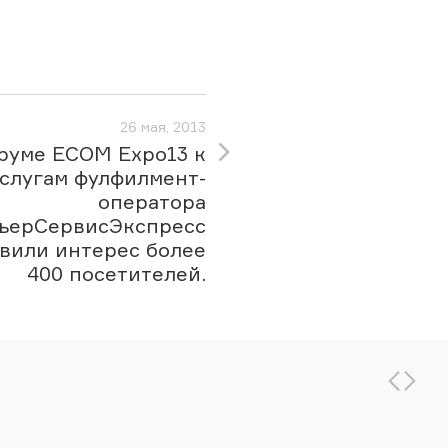
26 мая, 2013
руме ECOM Expo13 к
слугам фулфилмент-
оператора
ьерСервисЭкспресс
вили интерес более
400 посетителей.