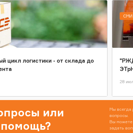
СМИ 
ый цикл логистики - от склада до
"РЖД
ента
ЭТр
28 июл
вопросы или
Мы всегда 
вопросы.
Вы можете
 помощь?
задать воп