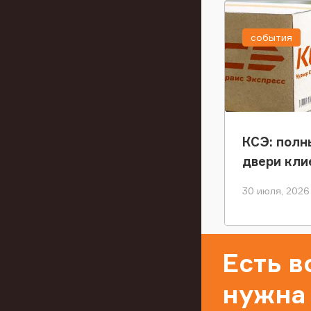
события
КСЭ: полн
двери кли
30 июля, 2026
Есть 
нужна