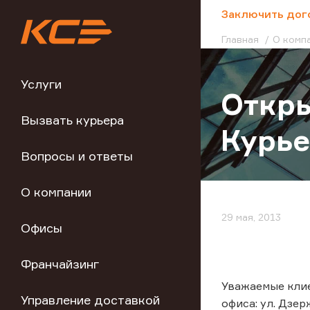
;
Заключить дог
Главная
О комп
Услуги
Откры
Вызвать курьера
Курье
Вопросы и ответы
О компании
29 мая, 2013
Офисы
Франчайзинг
Уважаемые клие
Управление доставкой
офиса: ул. Дзерж