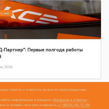
о нас
-Партнер": Первые полгода работы
Н
я, 2026
рады помочь и ответить на все интересующие вас
 найти информацию в разделе
«Вопросы и ответы»
,
рос в онлайн-чате или позвонить
+7 (8634) 65-71-99