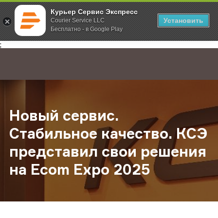
Курьер Сервис Экспресс
Установить
Courier Service LLC
Бесплатно - в Google Play
Главная
О компании
Новости
Новый сервис. Стабильное качест
;
Новый сервис.
Стабильное качество. КСЭ
представил свои решения
на Ecom Expo 2025