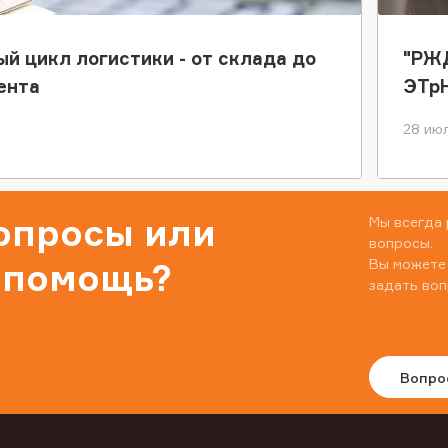
ый цикл логистики - от склада до
"РЖД
ента
ЭТр
28 июл
вопросы или
Мы всегда 
вопросы.
Вы можете
 помощь?
задать воп
Вопро