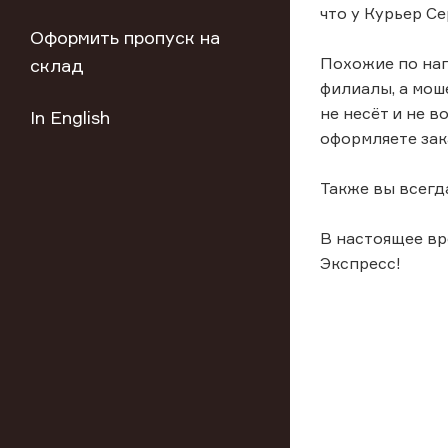
что у Курьер Се
Оформить пропуск на
Похожие по нап
склад
филиалы, а мош
не несёт и не 
In English
оформляете зак
Также вы всегд
В настоящее вр
Экспресс!