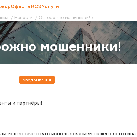
овор
Оферта КСЭ
Услуги
ании
Новости
Осторожно мошенники!
рожно мошенники!
уведомления
енты и партнёры!
аи мошенничества с использованием нашего логотипа и