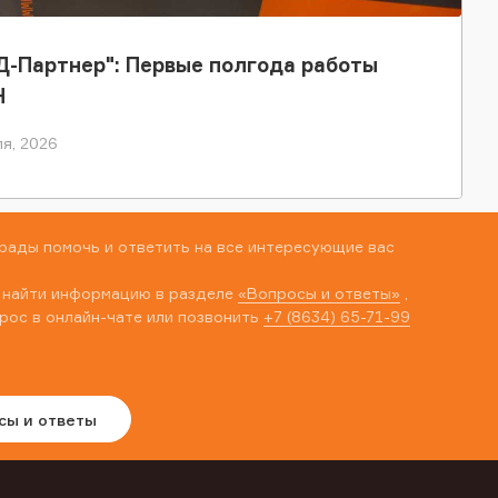
-Партнер": Первые полгода работы
Н
я, 2026
рады помочь и ответить на все интересующие вас
 найти информацию в разделе
«Вопросы и ответы»
,
рос в онлайн-чате или позвонить
+7 (8634) 65-71-99
сы и ответы