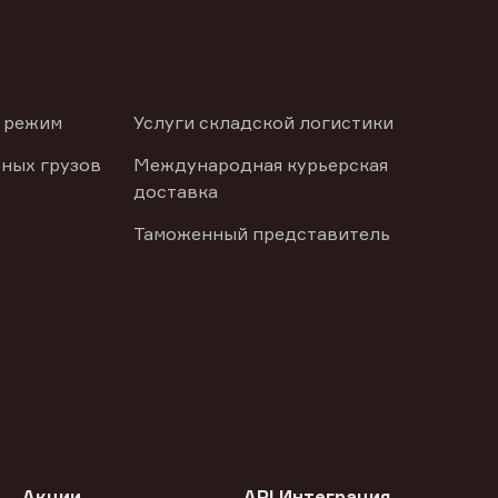
 режим
Услуги складской логистики
ных грузов
Международная курьерская
доставка
Таможенный представитель
Акции
API Интеграция