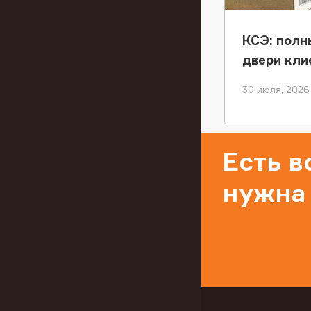
КСЭ: полн
двери кли
30 июля, 2026
Есть 
нужна