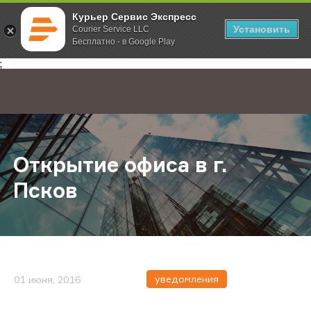
Курьер Сервис Экспресс
Установить
Courier Service LLC
Бесплатно - в Google Play
Главная
О компании
Новости
Открытие офиса в г. Псков
;
Открытие офиса в г.
Псков
уведомления
01 июня, 2016