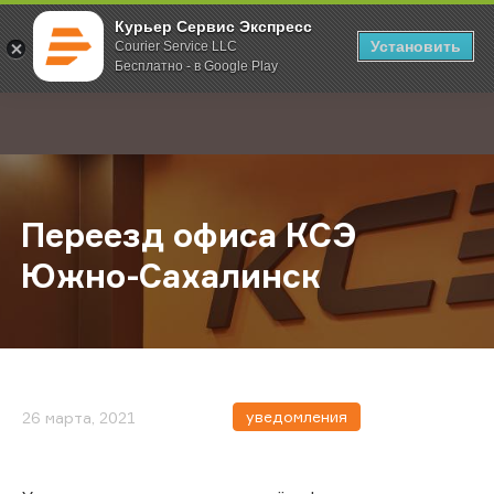
Курьер Сервис Экспресс
Установить
Courier Service LLC
Бесплатно - в Google Play
Главная
О компании
Новости
Переезд офиса КСЭ Южно-Сахали
;
Переезд офиса КСЭ
Южно-Сахалинск
уведомления
26 марта, 2021